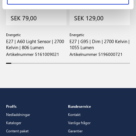
SEK 79,00
SEK 129,00
Energetic
Energetic
E
E27 | A60 Light Sensor | 2700
E27 | G95 | Dim | 2700 Kelvin |
E
Kelvin | 806 Lumen
1055 Lumen
8
Artikelnummer 5161009021
Artikelnummer 5196000721
A
Proffs
Kundeservice
Nedladdningar
Kontakt
Kataloger
Vanliga frågor
Content paket
Garantier