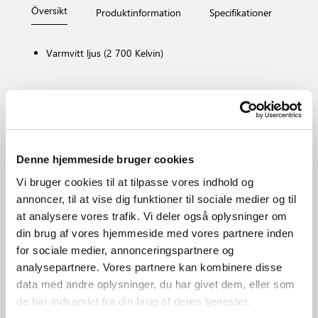
Översikt
Produktinformation
Specifikationer
Måt
Varmvitt ljus (2 700 Kelvin)
Lampfattning
E27
Dimbar?
Nej, kan inte dämpas
Denne hjemmeside bruger cookies
Färgtemperatur (K)
2700
Vi bruger cookies til at tilpasse vores indhold og
Ljusstyrka (lumen)
annoncer, til at vise dig funktioner til sociale medier og til
806.0
at analysere vores trafik. Vi deler også oplysninger om
Område
din brug af vores hjemmeside med vores partnere inden
Olika (beror på placeringen)
for sociale medier, annonceringspartnere og
Primärt material
analysepartnere. Vores partnere kan kombinere disse
Plast
data med andre oplysninger, du har givet dem, eller som
de har indsamlet fra din brug af deres tjenester.