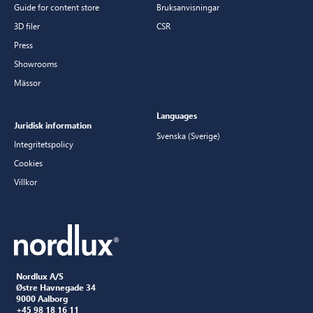
Guide for content store
Bruksanvisningar
3D filer
CSR
Press
Showrooms
Mässor
Languages
Juridisk information
Svenska (Sverige)
Integritetspolicy
Cookies
Villkor
Nordlux A/S
Østre Havnegade 34
9000 Aalborg
+45 98 18 16 11