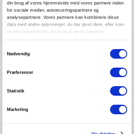
din brug af vores hjemmeside med vores partnere inden
Overall
Product Info
Specifications
Dimensions
for sociale medier, annonceringspartnere og
analysepartnere. Vores partnere kan kombinere disse
Improved energy efficient bulb (Energy Class A)
data med andre oplysninger, du har givet dem, eller som
Extra-long lifetime
de har indsamlet fra din brug af deres tjenester.
Bulb base
Samtykkevalg
GU10
Nødvendig
Dimmable?
No, cannot be dimmed
Præferencer
Color Temperature (Kelvin)
2700
Brightness of light (Lumen)
Statistik
375.0
Area
Various (depends on placement)
Marketing
Material
Glass
Vis detaljer