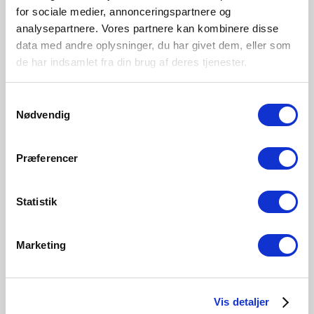
Overall
Product Info
Specifications
Dimensions
for sociale medier, annonceringspartnere og
analysepartnere. Vores partnere kan kombinere disse
Warm, white light (2700 Kelvin)
data med andre oplysninger, du har givet dem, eller som
de har indsamlet fra din brug af deres tjenester.
Bulb base
E14
Samtykkevalg
Nødvendig
Dimmable?
No, cannot be dimmed
Color Temperature (Kelvin)
Præferencer
2700
Brightness of light (Lumen)
470.0
Statistik
Area
Various (depends on placement)
Marketing
Material
Plastic
Vis detaljer