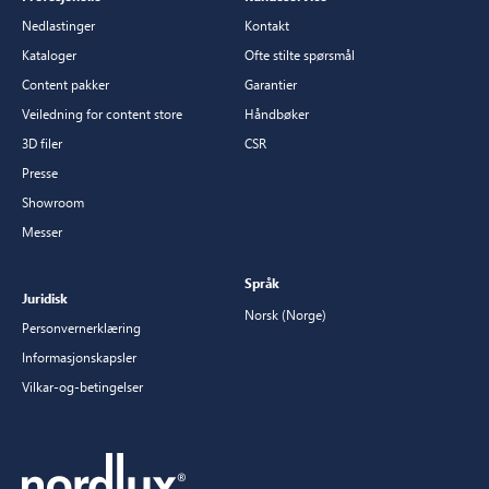
Nedlastinger
Kontakt
Kataloger
Ofte stilte spørsmål
Content pakker
Garantier
Veiledning for content store
Håndbøker
3D filer
CSR
Presse
Showroom
Messer
Språk
Juridisk
Norsk (Norge)
Personvernerklæring
Informasjonskapsler
Vilkar-og-betingelser