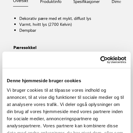
Oversikt
Produktinfo
Spesifikasjoner
Dimensjone
Dekorativ pære med et mykt, diffust lys
Varmt, hvitt lys (2700 Kelvin)
Dempbar
Pæresokkel
E27
Dimbar?
Ja, lyspæren er dimbar.
Fargetemperatur (K)
Denne hjemmeside bruger cookies
2700
Lysstyrke (Lumen)
Vi bruger cookies til at tilpasse vores indhold og
370.0
annoncer, til at vise dig funktioner til sociale medier og til
IP-grad
at analysere vores trafik. Vi deler også oplysninger om
IP20
din brug af vores hjemmeside med vores partnere inden
Område
for sociale medier, annonceringspartnere og
Forskjellig (avhenger av plassering)
analysepartnere. Vores partnere kan kombinere disse
Primært materiale
data med andre oplysninger, du har givet dem, eller som