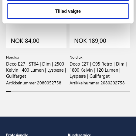
Tillad valgte
NOK 84,00
NOK 189,00
Nordlux
Nordlux
N
Deco E27 | ST64 | Dim | 2500
Deco E27 | G95 Retro | Dim |
D
 |
Kelvin | 400 Lumen | Lyspære |
1800 Kelvin | 120 Lumen |
1
Gullfarget
Lyspære | Gullfarget
L
Artikkelnummer 2080052758
Artikkelnummer 2080202758
A
Profesjonelle
Kundeservice