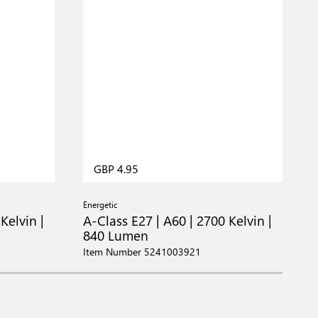
GBP 4.95
Energetic
E
Kelvin |
A-Class E27 | A60 | 2700 Kelvin |
A
840 Lumen
Item Number 5241003921
I