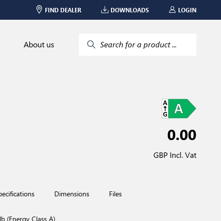
FIND DEALER
DOWNLOADS
LOGIN
About us
Search for a product ...
0.00
GBP Incl. Vat
pecifications
Dimensions
Files
b (Energy Class A)