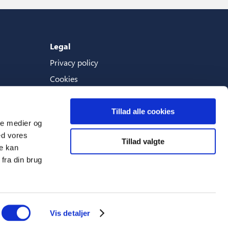
Legal
Privacy policy
Cookies
Terms And Conditions
Tillad alle cookies
ale medier og
ed vores
Tillad valgte
Languages
re kan
fra din brug
English (Great Britain)
Vis detaljer