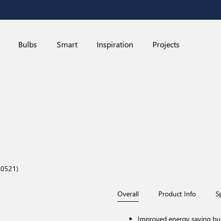
Bulbs
Smart
Inspiration
Projects
00521)
Overall
Product Info
S
Improved energy saving bul