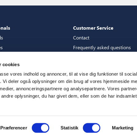
onals
Customer Service
ds
Contact
es
Frequently asked questions
packages
Guarantees
 cookies
tore guide
Manuals
passe vores indhold og annoncer, til at vise dig funktioner til soci
CSR
fik. Vi deler også oplysninger om din brug af vores hjemmeside m
 medier, annonceringspartnere og analysepartnere. Vores partne
ms
ndre oplysninger, du har givet dem, eller som de har indsamlet 
Præferencer
Statistik
Marketing