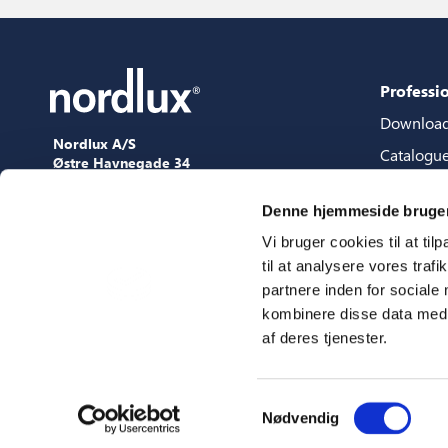
Professi
Downloa
Nordlux A/S
Catalogu
Østre Havnegade 34
9000 Aalborg
Content 
+45 98 18 16 11
Denne hjemmeside bruger
Content s
[email protected]
Vi bruger cookies til at til
3D files
til at analysere vores tra
Press
partnere inden for sociale
Showroo
kombinere disse data med a
af deres tjenester.
Fairs
Samtykkevalg
Nødvendig