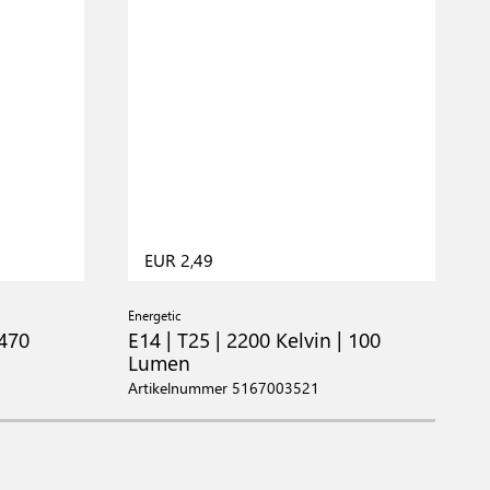
EUR 2,49
Energetic
E
 470
E14 | T25 | 2200 Kelvin | 100
E
Lumen
Artikelnummer 5167003521
A