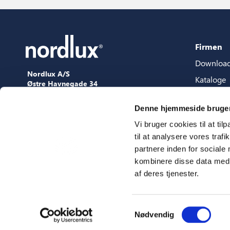
Firmen
Downloa
Nordlux A/S
Kataloge
Østre Havnegade 34
9000 Aalborg
Content-
+45 98 18 16 11
Denne hjemmeside bruger
Content s
[email protected]
Vi bruger cookies til at til
3D Datei
til at analysere vores tra
Press
partnere inden for sociale
Showroo
kombinere disse data med a
af deres tjenester.
Messen
Samtykkevalg
Nødvendig