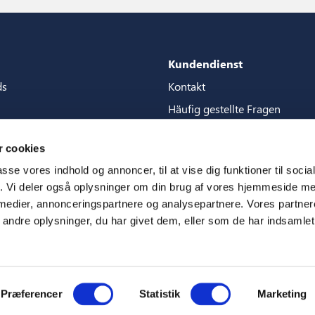
Kundendienst
ds
Kontakt
Häufig gestellte Fragen
Pakete
Garantien
 cookies
tore guide
Handbucher
passe vores indhold og annoncer, til at vise dig funktioner til soci
en
CSR
fik. Vi deler også oplysninger om din brug af vores hjemmeside m
 medier, annonceringspartnere og analysepartnere. Vores partne
ms
ndre oplysninger, du har givet dem, eller som de har indsamlet 
Præferencer
Statistik
Marketing